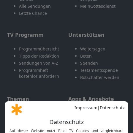
Alle Sendungen
MeinGottesdienst
Letzte Chance
TV Programm
Unterstützen
Programmübersicht
Weitersagen
Tipps der Redaktion
Beten
Sendungen von A-Z
Spenden
Programmheft
Testamentsspende
kostenlos anfordern
Botschafter werden
Themen
Apps & Angebote
Gott und Bibel erklärt
Newsletter
Feiertage
Mobile App
Interviews
Kids App