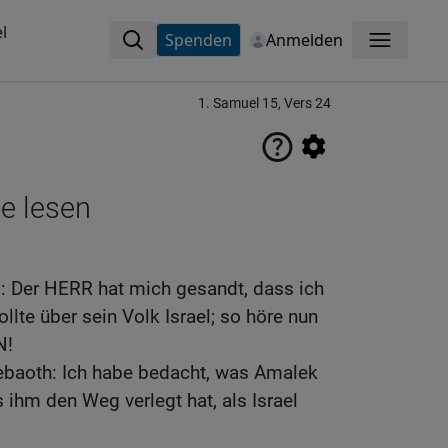
l
Spenden
Anmelden
Menü
1. Samuel 15, Vers 24
ne lesen
: Der HERR hat mich gesandt, dass ich
llte über sein Volk Israel; so höre nun
N!
ebaoth: Ich habe bedacht, was Amalek
 ihm den Weg verlegt hat, als Israel