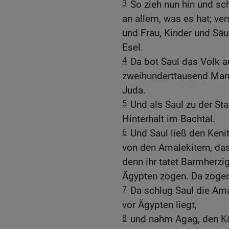
3
So zieh nun hin und sc
an allem, was es hat; ve
und Frau, Kinder und Säu
Esel.
4
Da bot Saul das Volk au
zweihunderttausend Man
Juda.
5
Und als Saul zu der Sta
Hinterhalt im Bachtal.
6
Und Saul ließ den Keni
von den Amalekitern, das
denn ihr tatet Barmherzigk
Ägypten zogen. Da zogen 
7
Da schlug Saul die Ama
vor Ägypten liegt,
8
und nahm Agag, den Kö