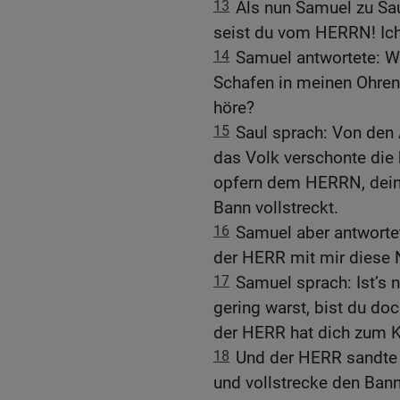
13
Als nun Samuel zu Sa
seist du vom HERRN! Ich
14
Samuel antwortete: Wa
Schafen in meinen Ohren 
höre?
15
Saul sprach: Von den 
das Volk verschonte die 
opfern dem HERRN, dein
Bann vollstreckt.
16
Samuel aber antwortete
der HERR mit mir diese N
17
Samuel sprach: Ist’s n
gering warst, bist du do
der HERR hat dich zum Kö
18
Und der HERR sandte 
und vollstrecke den Bann