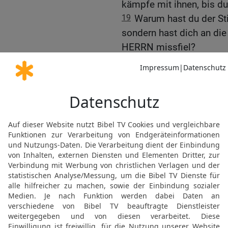
kämpfe mit ihnen, bis du 
19
Warum hast du der S
sondern hast dich an di
HERRN missfiel?
20
Saul antwortete Samu
HERRN gehorcht und bin
sandte, und habe Agag, 
an den Amalekitern den B
21
Aber das Volk hat vo
Rinder, das Beste vom 
Gott, zu opfern in Gilgal.
22
Samuel aber sprach: 
habe am Brandopfer und
gegen die Stimme des H
Opfer und Aufmerken bes
23
Denn Ungehorsam ist 