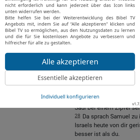
ist wie Abgötterei und 
verworfen hast, hat er d
König seist.
24
Da sprach Saul zu Sa
des HERRN Befehl und d
fürchtete das Volk und 
25
Und nun, vergib mir 
dass ich den HERRN anb
26
Samuel sprach zu Saul
du hast des HERRN Wort 
auch verworfen, dass du 
27
Und als sich Samuel 
Saul bei einem Zipfel sei
28
Da sprach Samuel zu 
Israels heute von dir ge
besser ist als du.