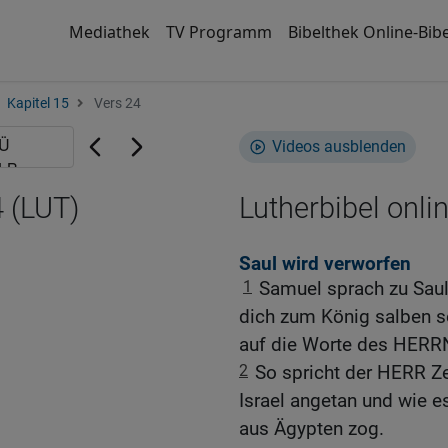
Mediathek
TV Programm
Bibelthek Online-Bibe
Kapitel 15
Vers 24
Videos ausblenden
 (LUT)
Lutherbibel onli
Saul wird verworfen
1
Samuel sprach zu Saul
dich zum König salben so
auf die Worte des HERR
2
So spricht der HERR Z
Israel angetan und wie es
aus Ägypten zog.