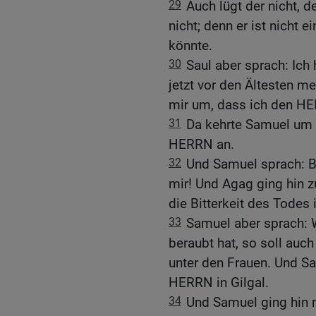
29
Auch lügt der nicht, d
nicht; denn er ist nicht 
könnte.
30
Saul aber sprach: Ich
jetzt vor den Ältesten me
mir um, dass ich den HE
31
Da kehrte Samuel um u
HERRN an.
32
Und Samuel sprach: B
mir! Und Agag ging hin z
die Bitterkeit des Todes 
33
Samuel aber sprach: W
beraubt hat, so soll auch
unter den Frauen. Und S
HERRN in Gilgal.
34
Und Samuel ging hin n