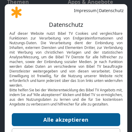
Themen
Apps & Angebote
Gott und Bibel erklärt
Newsletter
Feiertage
Mobile App
Interviews
Kids App
Neuigkeiten
Smart TV
HbbTV
Bibelthek Online-Bibel
Nächster Gottesdienst
Bibel TV
Service
Über uns
Kontakt
Jobs
TV-Empfang
Presse
FAQ
Mediadaten