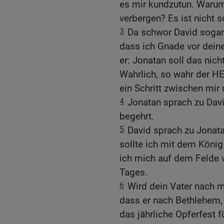
es mir kundzutun. Warum 
verbergen? Es ist nicht s
3
Da schwor David sogar 
dass ich Gnade vor dein
er: Jonatan soll das nic
Wahrlich, so wahr der HE
ein Schritt zwischen mir
4
Jonatan sprach zu David
begehrt.
5
David sprach zu Jonat
sollte ich mit dem König
ich mich auf dem Felde 
Tages.
6
Wird dein Vater nach mi
dass er nach Bethlehem, s
das jährliche Opferfest 