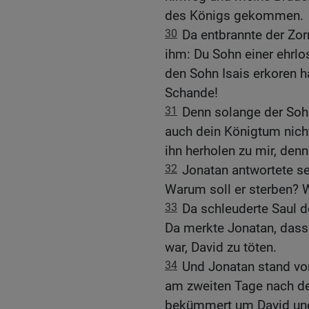
des Königs gekommen.
30
Da entbrannte der Zor
ihm: Du Sohn einer ehrlo
den Sohn Isais erkoren ha
Schande!
31
Denn solange der Sohn
auch dein Königtum nich
ihn herholen zu mir, denn
32
Jonatan antwortete s
Warum soll er sterben? 
33
Da schleuderte Saul d
Da merkte Jonatan, dass
war, David zu töten.
34
Und Jonatan stand vo
am zweiten Tage nach d
bekümmert um David und