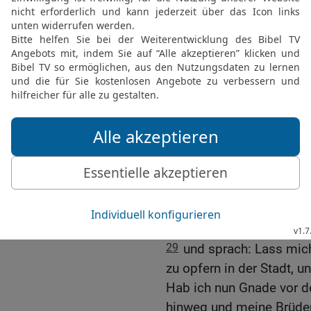
kam, setzte sich der Kö
25
Und der König saß an 
der Wand, aber Jonatan s
Seite Sauls. Davids Platz
26
Und Saul sagte an die
ihm etwas widerfahren, dass
27
Des andern Tags aber
leer blieb, sprach Saul 
Sohn Isais nicht zu Tis
heute?
28
Jonatan antwortete Sa
Bethlehem gehen dürfe,
29
und sprach: Lass mic
zu opfern in der Stadt, u
Hab ich nun Gnade vor de
hinweg und meine Brüder