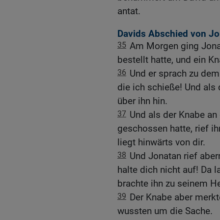
antat.
Davids Abschied von Jo
35
Am Morgen ging Jonat
bestellt hatte, und ein K
36
Und er sprach zu dem 
die ich schieße! Und als 
über ihn hin.
37
Und als der Knabe an 
geschossen hatte, rief i
liegt hinwärts von dir.
38
Und Jonatan rief abe
halte dich nicht auf! Da
brachte ihn zu seinem He
39
Der Knabe aber merkte
wussten um die Sache.