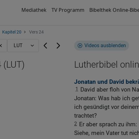
Mediathek
TV Programm
Bibelthek Online-Bibe
Kapitel 20
Vers 24
Videos ausblenden
 (LUT)
Lutherbibel onli
Jonatan und David bekrä
1
David aber floh von N
Jonatan: Was hab ich ge
ich gesündigt vor deine
trachtet?
2
Er aber sprach zu ihm: 
Siehe, mein Vater tut ni