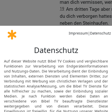
man dich vermissen, wenn
19
Am dritten Tage aber
du dich verborgen hattes
neben den Steinhaufen.
20
So will ich nach seine
auf ein Ziel schösse.
21
Und siehe, ich will d
Pfeile! Werde ich zum Kn
herwärts von dir, hole s
und hat keine Gefahr, so
22
Sage ich aber zu dem 
hinwärts von dir!, so geh
23
Was aber du und ich m
steht der HERR zwischen 
Sauls Zorn gegen Jonat
24
David verbarg sich a