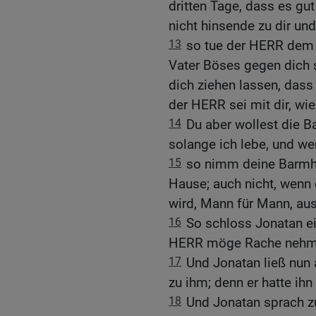
dritten Tage, dass es gu
nicht hinsende zu dir und
13
so tue der HERR dem 
Vater Böses gegen dich si
dich ziehen lassen, das
der HERR sei mit dir, wi
14
Du aber wollest die B
solange ich lebe, und we
15
so nimm deine Barmhe
Hause; auch nicht, wenn
wird, Mann für Mann, au
16
So schloss Jonatan e
HERR möge Rache nehme
17
Und Jonatan ließ nun 
zu ihm; denn er hatte ihn
18
Und Jonatan sprach z