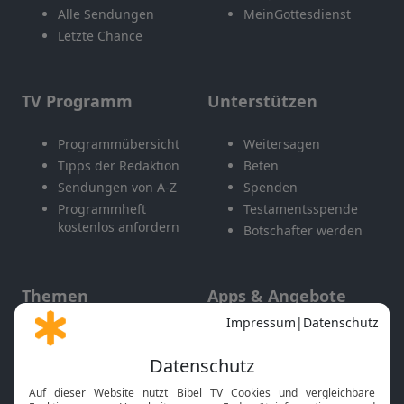
Alle Sendungen
MeinGottesdienst
Letzte Chance
TV Programm
Unterstützen
Programmübersicht
Weitersagen
Tipps der Redaktion
Beten
Sendungen von A-Z
Spenden
Programmheft
Testamentsspende
kostenlos anfordern
Botschafter werden
Themen
Apps & Angebote
Gott und Bibel erklärt
Newsletter
Feiertage
Mobile App
Interviews
Kids App
Neuigkeiten
Smart TV