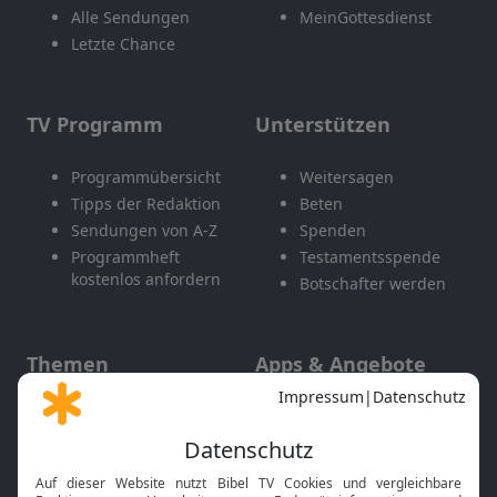
Alle Sendungen
MeinGottesdienst
Letzte Chance
TV Programm
Unterstützen
Programmübersicht
Weitersagen
Tipps der Redaktion
Beten
Sendungen von A-Z
Spenden
Programmheft
Testamentsspende
kostenlos anfordern
Botschafter werden
Themen
Apps & Angebote
Gott und Bibel erklärt
Newsletter
Feiertage
Mobile App
Interviews
Kids App
Neuigkeiten
Smart TV