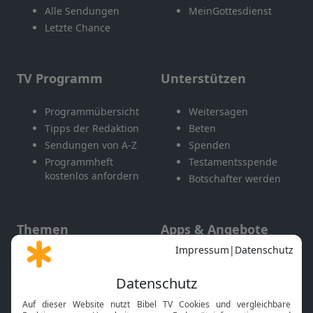
Alle Sendungen
MeinGottesdienst
Letzte Chance
TV Programm
Unterstützen
Programmübersicht
Weitersagen
Tipps der Redaktion
Beten
Sendungen von A-Z
Spenden
Programmheft
Testamentsspende
kostenlos anfordern
Botschafter werden
Themen
Apps & Angebote
Gott und Bibel erklärt
Newsletter
Feiertage
Mobile App
Interviews
Kids App
Neuigkeiten
Smart TV