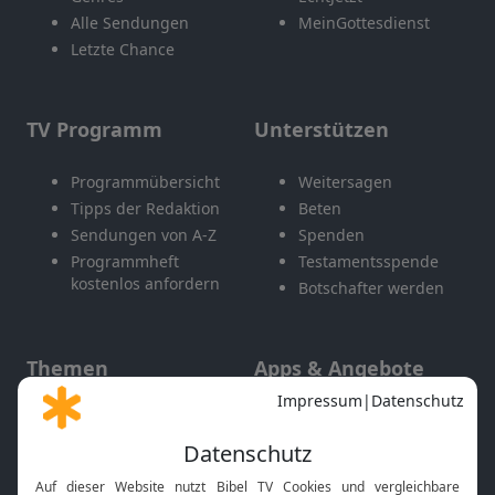
Alle Sendungen
MeinGottesdienst
Letzte Chance
TV Programm
Unterstützen
Programmübersicht
Weitersagen
Tipps der Redaktion
Beten
Sendungen von A-Z
Spenden
Programmheft
Testamentsspende
kostenlos anfordern
Botschafter werden
Themen
Apps & Angebote
Gott und Bibel erklärt
Newsletter
Feiertage
Mobile App
Interviews
Kids App