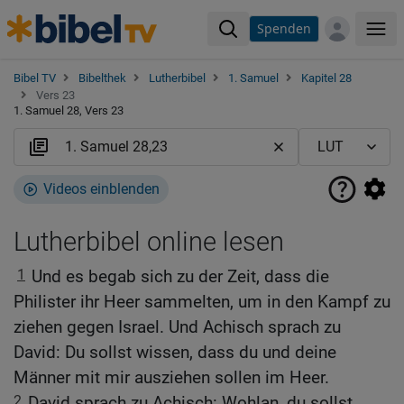
Spenden
Me
Bibel TV
Bibelthek
Lutherbibel
1. Samuel
Kapitel 28
Vers 23
1. Samuel 28, Vers 23
Videos einblenden
Lutherbibel online lesen
1
Und es begab sich zu der Zeit, dass die
Philister ihr Heer sammelten, um in den Kampf zu
ziehen gegen Israel. Und Achisch sprach zu
David: Du sollst wissen, dass du und deine
Männer mit mir ausziehen sollen im Heer.
2
David sprach zu Achisch: Wohlan, du sollst