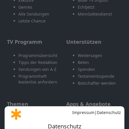
Exklusiv
Bibel TV Impuls
Genres
EchtJetzt
Alle Sendungen
MeinGottesdienst
Letzte Chance
TV Programm
Unterstützen
Programmübersicht
Weitersagen
Tipps der Redaktion
Beten
Sendungen von A-Z
Spenden
Programmheft
Testamentsspende
kostenlos anfordern
Botschafter werden
Themen
Apps & Angebote
Gott und Bibel erklärt
Newsletter
Feiertage
Mobile App