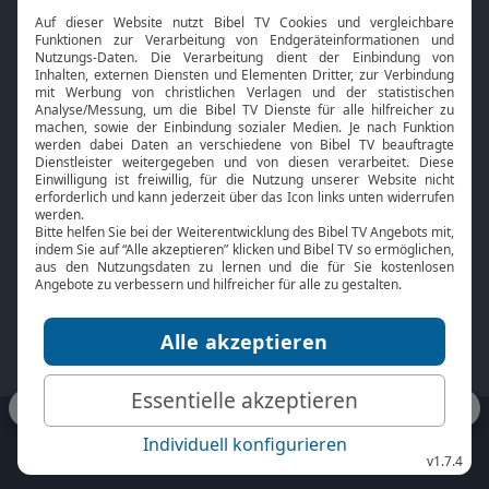
Interviews
Kids App
Neuigkeiten
Smart TV
HbbTV
Bibelthek Online-Bibel
Nächster Gottesdienst
Bibel TV
Service
Über uns
Kontakt
Jobs
TV-Empfang
Presse
FAQ
Mediadaten
bibeltv.de:
Impressum
Datenschutz
Nutzungsbedingungen