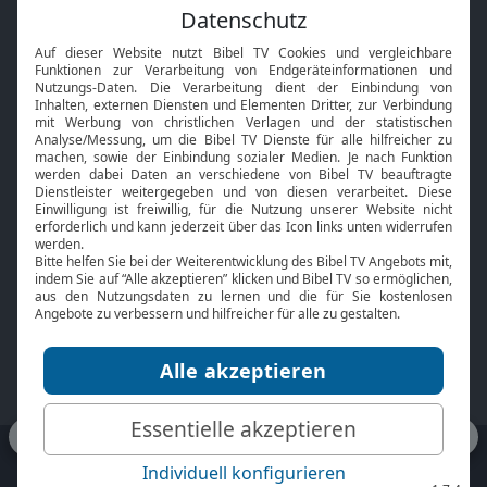
Feiertage
Mobile App
Interviews
Kids App
Neuigkeiten
Smart TV
HbbTV
Bibelthek Online-Bibel
Nächster Gottesdienst
Bibel TV
Service
Über uns
Kontakt
Jobs
TV-Empfang
Presse
FAQ
Mediadaten
bibeltv.de:
Impressum
Datenschutz
Nutzungsbedingungen