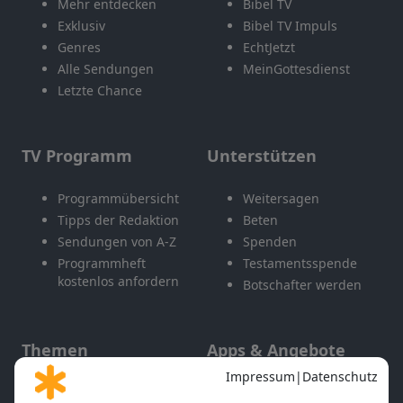
Mehr entdecken
Bibel TV
Exklusiv
Bibel TV Impuls
Genres
EchtJetzt
Alle Sendungen
MeinGottesdienst
Letzte Chance
TV Programm
Unterstützen
Programmübersicht
Weitersagen
Tipps der Redaktion
Beten
Sendungen von A-Z
Spenden
Programmheft
Testamentsspende
kostenlos anfordern
Botschafter werden
Themen
Apps & Angebote
Gott und Bibel erklärt
Newsletter