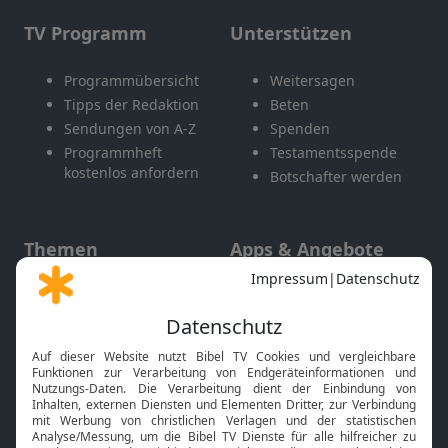
TV Programm
Unterstützen
Programmübersicht
Weitersagen
Tipps der Redaktion
Beten
Sendungen von A-Z
Spenden
Programmheft
Testamentsspende
kostenlos anfordern
Botschafter werden
Themen
Apps & Angebote
Gott und Bibel erklärt
Newsletter
Feiertage
Mobile App
Interviews
Kids App
Neuigkeiten
Smart TV
HbbTV
Bibelthek Online-Bibel
Nächster Gottesdienst