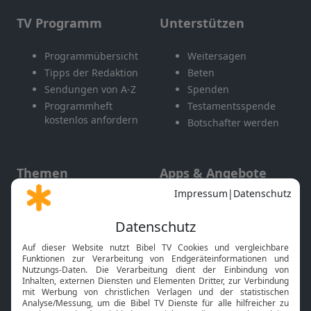
TV Programm
Unterstützen
Programmübersicht
Weitersagen
Tipps der Redaktion
Beten
Sendungen von A-Z
Spenden
Programmheft
Testamentsspende
kostenlos anfordern
Botschafter werden
Themen
Apps & Angebote
Gott und Bibel erklärt
Newsletter
Feiertage
Mobile App
Interviews
Kids App
Neuigkeiten
Smart TV
HbbTV
Bibelthek Online-Bibel
Nächster Gottesdienst