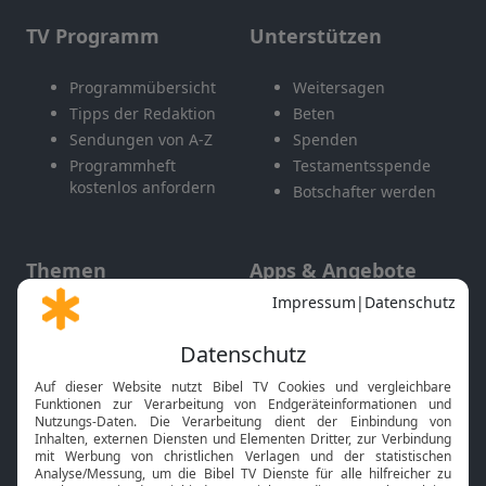
TV Programm
Unterstützen
Programmübersicht
Weitersagen
Tipps der Redaktion
Beten
Sendungen von A-Z
Spenden
Programmheft
Testamentsspende
kostenlos anfordern
Botschafter werden
Themen
Apps & Angebote
Gott und Bibel erklärt
Newsletter
Feiertage
Mobile App
Interviews
Kids App
Neuigkeiten
Smart TV
HbbTV
Bibelthek Online-Bibel
Nächster Gottesdienst