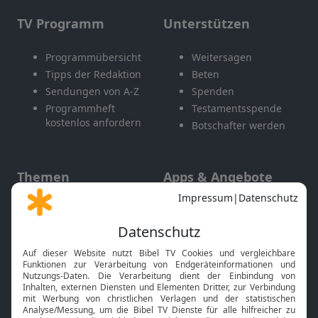
TV Programm
Unterstützen
Programmübersicht
Weitersagen
Tipps der Redaktion
Beten
Sendungen von A-Z
Spenden
Programmheft
Testamentsspende
kostenlos anfordern
Botschafter werden
Themen
Apps & Angebote
Gott und Bibel erklärt
Newsletter
Feiertage
Mobile App
Interviews
Kids App
Neuigkeiten
Smart TV
HbbTV
Bibelthek Online-Bibel
Nächster Gottesdienst