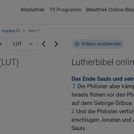
Mediathek
TV Programm
Bibelthek Online-Bibe
Kapitel 31
Vers 7
Videos ausblenden
(LUT)
Lutherbibel onli
Das Ende Sauls und sei
1
Die Philister aber käm
Israels flohen vor den Ph
auf dem Gebirge Gilboa.
2
Und die Philister verf
erschlugen Jonatan und 
Sauls.