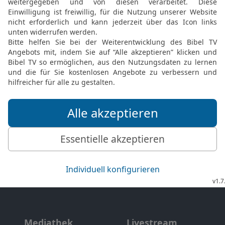
Die Bibel nach Martin Luthers Übersetz
Stuttgart
Möchtest du uns Feedback geben?
Bewertung der Bibelthek
FEEDBACK SENDEN
Mediathek
Livestream