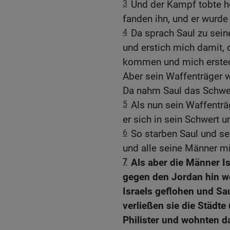
3
Und der Kampf tobte h
fanden ihn, und er wurd
4
Da sprach Saul zu sein
und erstich mich damit, 
kommen und mich erstech
Aber sein Waffenträger wo
Da nahm Saul das Schwert
5
Als nun sein Waffenträg
er sich in sein Schwert u
6
So starben Saul und se
und alle seine Männer m
7
Als aber die Männer Is
gegen den Jordan hin w
Israels geflohen und Sa
verließen sie die Städt
Philister und wohnten da