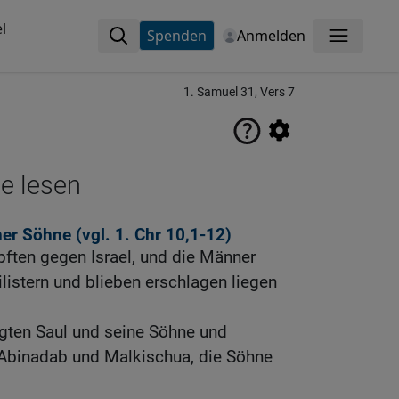
l
Spenden
Anmelden
Menü
1. Samuel 31, Vers 7
ne lesen
ner Söhne (vgl.
1. Chr 10,1-12
)
pften gegen Israel, und die Männer
ilistern und blieben erschlagen liegen
olgten Saul und seine Söhne und
Abinadab und Malkischua, die Söhne