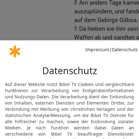
8
Am andern Tage kamen 
auszuplündern, und fande
auf dem Gebirge Gilboa.
9
Da hieben sie ihm sei
Waffen ab und sandten si
verkünden im Hause ihre
10
Und sie legten seine 
seinen Leichnam hängten
11
Als die Leute von Jabe
Saul angetan hatten,
12
machten sich alle str
ganze Nacht hindurch u
seiner Söhne von der Ma
nach Jabesch und verbran
13
Und sie nahmen ihre 
Tamariskenbaum zu Jabe