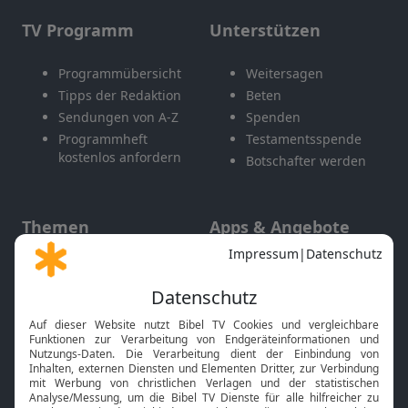
TV Programm
Unterstützen
Programmübersicht
Weitersagen
Tipps der Redaktion
Beten
Sendungen von A-Z
Spenden
Programmheft
Testamentsspende
kostenlos anfordern
Botschafter werden
Themen
Apps & Angebote
Gott und Bibel erklärt
Newsletter
Feiertage
Mobile App
Interviews
Kids App
Neuigkeiten
Smart TV
HbbTV
Bibelthek Online-Bibel
Nächster Gottesdienst