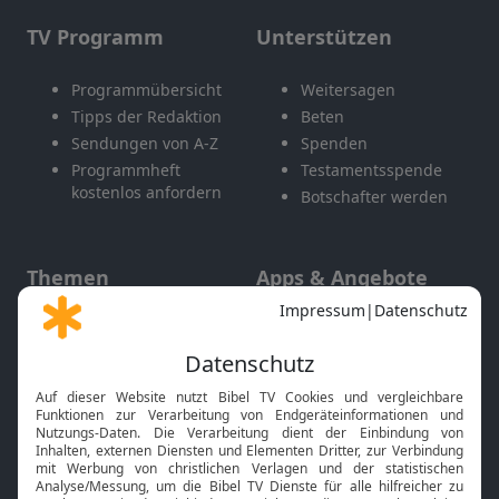
TV Programm
Unterstützen
Programmübersicht
Weitersagen
Tipps der Redaktion
Beten
Sendungen von A-Z
Spenden
Programmheft
Testamentsspende
kostenlos anfordern
Botschafter werden
Themen
Apps & Angebote
Gott und Bibel erklärt
Newsletter
Feiertage
Mobile App
Interviews
Kids App
Neuigkeiten
Smart TV
HbbTV
Bibelthek Online-Bibel
Nächster Gottesdienst