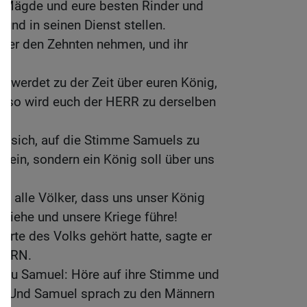
 Mägde und eure besten Rinder und
und in seinen Dienst stellen.
d er den Zehnten nehmen, und ihr
n.
n werdet zu der Zeit über euren König,
t, so wird euch der HERR zu derselben
te sich, auf die Stimme Samuels zu
 Nein, sondern ein König soll über uns
ie alle Völker, dass uns unser König
sziehe und unsere Kriege führe!
orte des Volks gehört hatte, sagte er
HERRN.
 zu Samuel: Höre auf ihre Stimme und
g. Und Samuel sprach zu den Männern