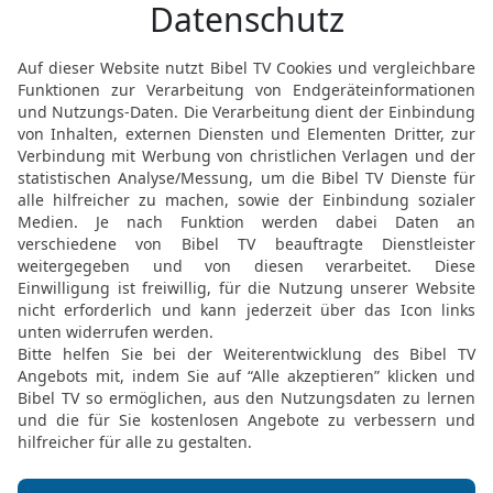
16
Und eure Knechte und
eure Esel wird er nehmen 
17
Von euren Herden wir
müsst seine Knechte sei
18
Wenn ihr dann schreie
den ihr euch erwählt hab
Zeit nicht erhören.
19
Aber das Volk weiger
hören, und sie sprachen:
sein,
20
dass wir auch seien w
richte und vor uns her au
21
Und als Samuel alle W
sie vor den Ohren des 
22
Der HERR aber sprach
mache ihnen einen Köni