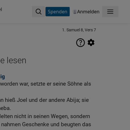
l
Spenden
Anmelden
Menü
1. Samuel 8, Vers 7
ne lesen
ig
worden war, setzte er seine Söhne als
n hieß Joel und der andere Abija; sie
heba.
elten nicht in seinen Wegen, sondern
nd nahmen Geschenke und beugten das