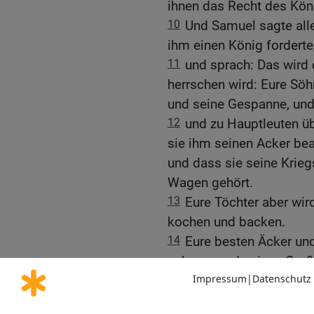
ihnen das Recht des Köni
10
Und Samuel sagte al
ihm einen König forderte
11
und sprach: Das wird 
herrschen wird: Eure Sö
und seine Gespanne, und
12
und zu Hauptleuten ü
sie ihm seinen Acker be
und dass sie seine Krie
Wagen gehört.
13
Eure Töchter aber wir
kochen und backen.
14
Eure besten Äcker un
nehmen und seinen Groß
15
Dazu von euren Kornf
Zehnten nehmen und sei