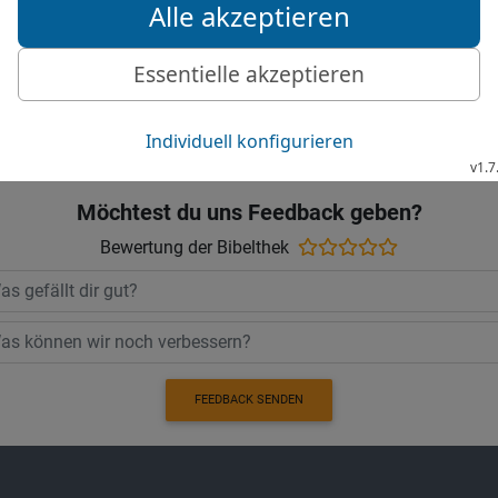
Israels: Geht hin, ein jede
Die Bibel nach Martin Luthers Übersetz
Stuttgart
Möchtest du uns Feedback geben?
Bewertung der Bibelthek
FEEDBACK SENDEN