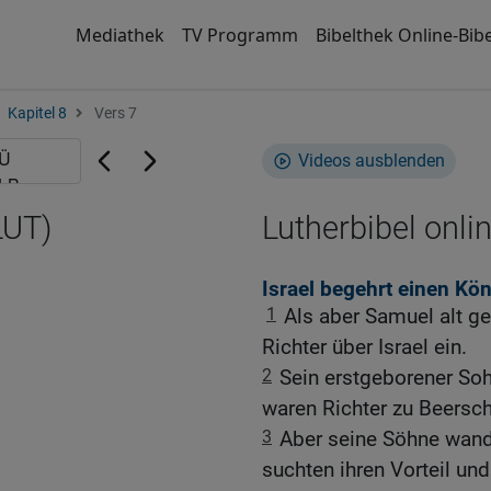
Mediathek
TV Programm
Bibelthek Online-Bibe
Kapitel 8
Vers 7
Videos ausblenden
LUT)
Lutherbibel onli
Israel begehrt einen Kön
1
Als aber Samuel alt ge
Richter über Israel ein.
2
Sein erstgeborener Soh
waren Richter zu Beersc
3
Aber seine Söhne wand
suchten ihren Vorteil u