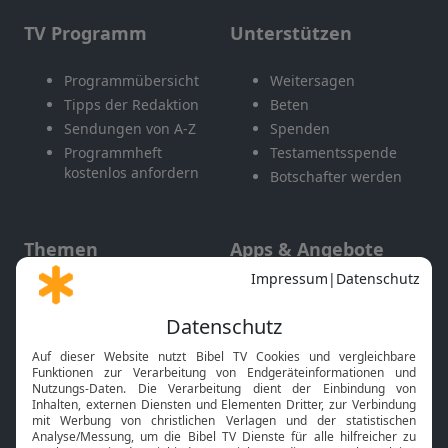
TV Programm
Unterstützen
Programmübersicht
Weitersagen
Tipps der Redaktion
Beten
Sendungen von A-Z
Spenden
Programmheft
Testamentsspende
kostenlos anfordern
Botschafter werden
Themen
Apps & Angebote
Gott und Bibel erklärt
Newsletter
Feiertage
Mobile App
Interviews
Kids App
Neuigkeiten
Smart TV
HbbTV
Bibelthek Online-Bibel
Nächster Gottesdienst