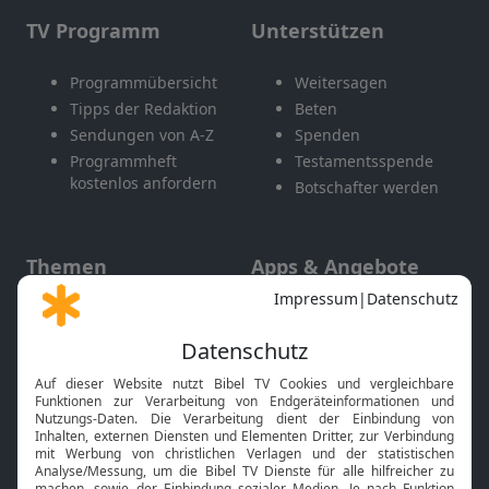
TV Programm
Unterstützen
Programmübersicht
Weitersagen
Tipps der Redaktion
Beten
Sendungen von A-Z
Spenden
Programmheft
Testamentsspende
kostenlos anfordern
Botschafter werden
Themen
Apps & Angebote
Gott und Bibel erklärt
Newsletter
Feiertage
Mobile App
Interviews
Kids App
Neuigkeiten
Smart TV
HbbTV
Bibelthek Online-Bibel
Nächster Gottesdienst