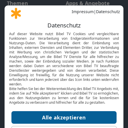
Themen
Apps & Angebote
Gott und Bibel erklärt
Newsletter
Feiertage
Mobile App
Interviews
Kids App
Neuigkeiten
Smart TV
HbbTV
Bibelthek Online-Bibel
Nächster Gottesdienst
Bibel TV
Service
Über uns
Kontakt
Jobs
TV-Empfang
Presse
FAQ
Mediadaten