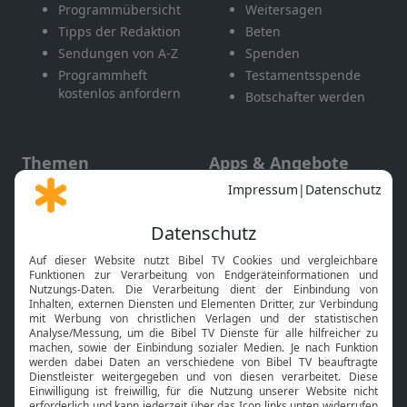
Programmübersicht
Weitersagen
Tipps der Redaktion
Beten
Sendungen von A-Z
Spenden
Programmheft
Testamentsspende
kostenlos anfordern
Botschafter werden
Themen
Apps & Angebote
Gott und Bibel erklärt
Newsletter
Feiertage
Mobile App
Interviews
Kids App
Neuigkeiten
Smart TV
HbbTV
Bibelthek Online-Bibel
Nächster Gottesdienst
Bibel TV
Service