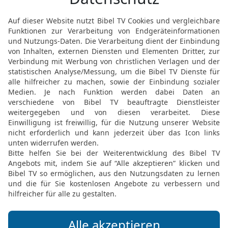
18
seid dankbar in allen 
Christus Jesus für euch.
19
Den Geist löscht nicht
20
Prophetische Rede ver
21
Prüft aber alles und d
22
Meidet das Böse in je
23
Er aber, der Gott des 
und bewahre euren Geist
untadelig für das Komme
24
Treu ist er, der euch ru
25
Brüder und Schwestern
26
Grüßt alle mit dem he
27
Ich beschwöre euch be
vorgelesen wird allen Br
28
Die Gnade unseres Her