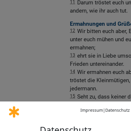
11
Darum tröstet euch un
andern, wie ihr auch tut.
Ermahnungen und Grüß
12
Wir bitten euch aber, 
unter euch mühen und eu
ermahnen;
13
ehrt sie in Liebe ums
Frieden untereinander.
14
Wir ermahnen euch ab
tröstet die Kleinmütigen
jedermann.
15
Seht zu, dass keiner
sondern jagt allezeit de
jedermann.
16
Seid allezeit fröhlich,
17
betet ohne Unterlass,