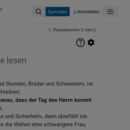
l
Spenden
Anmelden
Menü
1. Thessalonicher 5, Vers 2
ne lesen
nd Stunden, Brüder und Schwestern, ist
chreiben;
 genau, dass der Tag des Herrn kommt
t.
 und Sicherheit«, dann überfällt sie
ie die Wehen eine schwangere Frau,