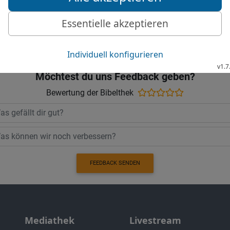
Die Bibel nach Martin Luthers Übersetz
Stuttgart
Möchtest du uns Feedback geben?
Bewertung der Bibelthek
FEEDBACK SENDEN
Mediathek
Livestream