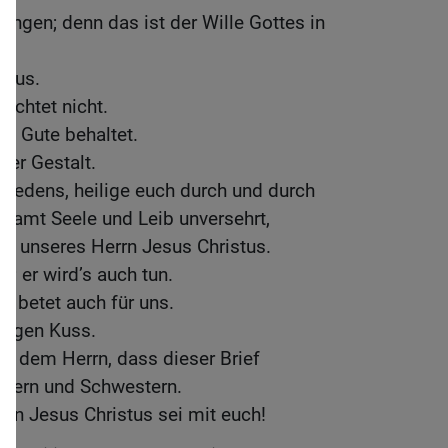
Dingen; denn das ist der Wille Gottes in
 aus.
achtet nicht.
as Gute behaltet.
der Gestalt.
Friedens, heilige euch durch und durch
 samt Seele und Leib unversehrt,
n unseres Herrn Jesus Christus.
ft; er wird’s auch tun.
, betet auch für uns.
iligen Kuss.
i dem Herrn, dass dieser Brief
üdern und Schwestern.
rn Jesus Christus sei mit euch!