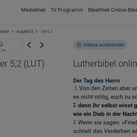
Mediathek
TV Programm
Bibelthek Online-Bibe
icher
Kapitel 5
Vers 2
Videos ausblenden
er 5,2 (LUT)
Lutherbibel onli
Der Tag des Herrn
1
Von den Zeiten aber u
es nicht nötig, euch zu s
2
denn ihr selbst wisst
wie ein Dieb in der Nach
3
Wenn sie sagen: »Friede
schnell das Verderben w