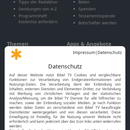
Tipps der Redaktion
Beten
Sendungen von A-Z
Spenden
Programmheft
Testamentsspende
kostenlos anfordern
Botschafter werden
Themen
Apps & Angebote
Gott und Bibel erklärt
Newsletter
Feiertage
Mobile App
Interviews
Kids App
Neuigkeiten
Smart TV
HbbTV
Bibelthek Online-Bibel
Nächster Gottesdienst
Bibel TV
Service