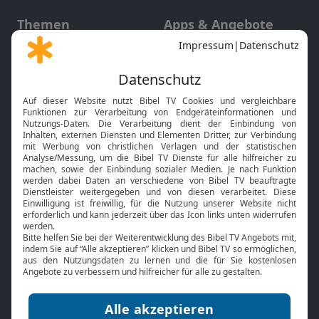
Themen
Apps & Angebote
Gott und Bibel erklärt
Newsletter
Feiertage
Mobile App
Interviews
Kids App
Neuigkeiten
Smart TV
HbbTV
Bibelthek Online-Bibel
Nächster Gottesdienst
Bibel TV
Service
Über uns
Kontakt
Jobs
TV-Empfang
Presse
FAQ
Mediadaten