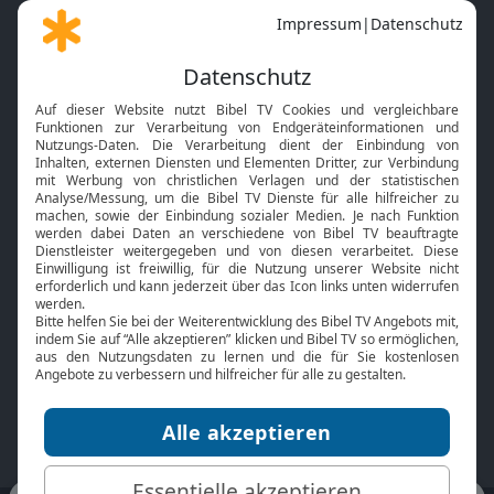
Gott und Bibel erklärt
Newsletter
Feiertage
Mobile App
Interviews
Kids App
Neuigkeiten
Smart TV
HbbTV
Bibelthek Online-Bibel
Nächster Gottesdienst
Bibel TV
Service
Über uns
Kontakt
Jobs
TV-Empfang
Presse
FAQ
Mediadaten