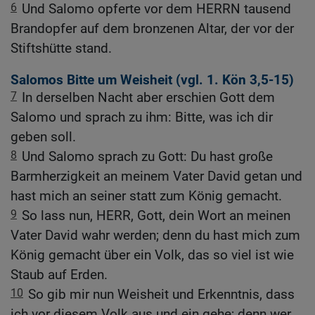
6
Und Salomo opferte vor dem HERRN tausend
Brandopfer auf dem bronzenen Altar, der vor der
Stiftshütte stand.
Salomos Bitte um Weisheit (vgl.
1. Kön 3,5-15
)
7
In derselben Nacht aber erschien Gott dem
Salomo und sprach zu ihm: Bitte, was ich dir
geben soll.
8
Und Salomo sprach zu Gott: Du hast große
Barmherzigkeit an meinem Vater David getan und
hast mich an seiner statt zum König gemacht.
9
So lass nun, HERR, Gott, dein Wort an meinen
Vater David wahr werden; denn du hast mich zum
König gemacht über ein Volk, das so viel ist wie
Staub auf Erden.
10
So gib mir nun Weisheit und Erkenntnis, dass
ich vor diesem Volk aus und ein gehe; denn wer