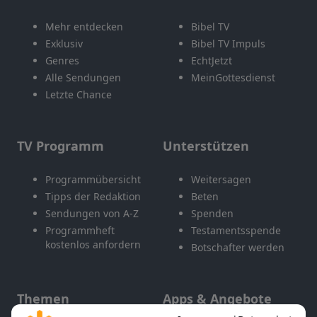
Mehr entdecken
Bibel TV
Exklusiv
Bibel TV Impuls
Genres
EchtJetzt
Alle Sendungen
MeinGottesdienst
Letzte Chance
TV Programm
Unterstützen
Programmübersicht
Weitersagen
Tipps der Redaktion
Beten
Sendungen von A-Z
Spenden
Programmheft
Testamentsspende
kostenlos anfordern
Botschafter werden
Themen
Apps & Angebote