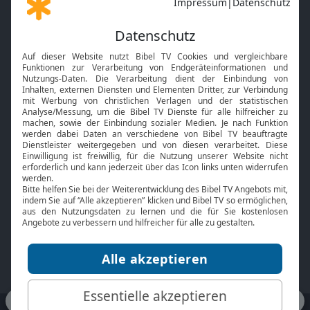
Gott und Bibel erklärt
Newsletter
Feiertage
Mobile App
Interviews
Kids App
Neuigkeiten
Smart TV
HbbTV
Bibelthek Online-Bibel
Nächster Gottesdienst
Bibel TV
Service
Über uns
Kontakt
Jobs
TV-Empfang
Presse
FAQ
Mediadaten