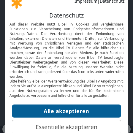
Gott und Bibel erklärt
Newsletter
Feiertage
Mobile App
Interviews
Kids App
Neuigkeiten
Smart TV
HbbTV
Bibelthek Online-Bibel
Nächster Gottesdienst
Bibel TV
Service
Über uns
Kontakt
Jobs
TV-Empfang
Presse
FAQ
Mediadaten