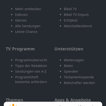
Mehr entdecken
Bibel TV
Exklusiv
Bibel TV Impuls
Genres
EchtJetzt
Alle Sendungen
MeinGottesdienst
Letzte Chance
TV Programm
Unterstützen
Programmübersicht
Weitersagen
Tipps der Redaktion
Beten
Sendungen von A-Z
Spenden
Programmheft
Testamentsspende
kostenlos anfordern
Botschafter werden
Themen
Apps & Angebote