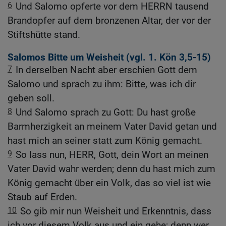
6
Und Salomo opferte vor dem HERRN tausend
Brandopfer auf dem bronzenen Altar, der vor der
Stiftshütte stand.
Salomos Bitte um Weisheit (vgl.
1. Kön 3,5-15
)
7
In derselben Nacht aber erschien Gott dem
Salomo und sprach zu ihm: Bitte, was ich dir
geben soll.
8
Und Salomo sprach zu Gott: Du hast große
Barmherzigkeit an meinem Vater David getan und
hast mich an seiner statt zum König gemacht.
9
So lass nun, HERR, Gott, dein Wort an meinen
Vater David wahr werden; denn du hast mich zum
König gemacht über ein Volk, das so viel ist wie
Staub auf Erden.
10
So gib mir nun Weisheit und Erkenntnis, dass
ich vor diesem Volk aus und ein gehe; denn wer