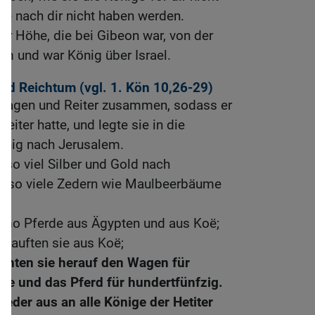
ie nach dir nicht haben werden.
r Höhe, die bei Gibeon war, von der
lem und war König über Israel.
nd Reichtum (vgl.
1. Kön 10,26-29
)
Wagen und Reiter zusammen, sodass er
ter hatte, und legte sie in die
nig nach Jerusalem.
 so viel Silber und Gold nach
d so viele Zedern wie Maulbeerbäume
mo Pferde aus Ägypten und aus Koë;
 kauften sie aus Koë;
chten sie herauf den Wagen für
ke und das Pferd für hundertfünfzig.
ieder aus an alle Könige der Hetiter