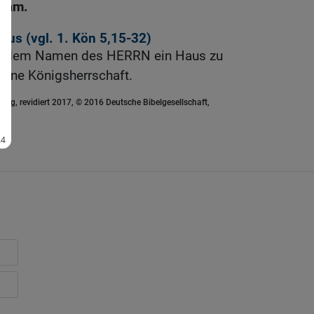
Aram.
yrus (vgl.
1. Kön 5,15-32
)
e dem Namen des HERRN ein Haus zu
eine Königsherrschaft.
ung, revidiert 2017, © 2016 Deutsche Bibelgesellschaft,