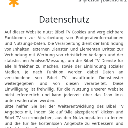
gehabt haben und auch d
13
So kam Salomo von de
Stiftshütte, nach Jerusa
Salomos Heeresmacht u
14
Und Salomo brachte 
1400 Wagen und 12000 Rei
Wagenstädte und zum Kö
15
Und der König brachte
Jerusalem wie Steine un
im Hügelland.
16
Und man brachte Salo
die Kaufleute des Königs
17
aus Ägypten aber bra
sechshundert Silberstüc
Dann führten sie diese w