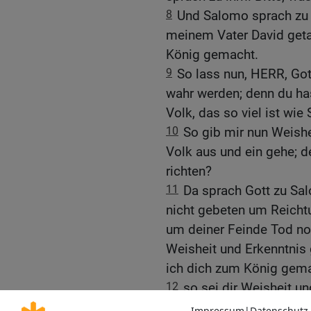
8
Und Salomo sprach zu 
meinem Vater David geta
König gemacht.
9
So lass nun, HERR, Got
wahr werden; denn du ha
Volk, das so viel ist wie
10
So gib mir nun Weishe
Volk aus und ein gehe; d
richten?
11
Da sprach Gott zu Sal
nicht gebeten um Reich
um deiner Feinde Tod n
Weisheit und Erkenntnis 
ich dich zum König gema
12
so sei dir Weisheit un
Reichtum, Gut und Ehre g