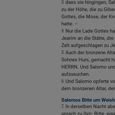
3
dass sie hingingen, S
zu der Höhe, die zu Gibeo
Gottes, die Mose, der K
hatte. –
4
Nur die Lade Gottes ha
Jearim an die Stätte, die e
Zelt aufgeschlagen zu J
5
Auch der bronzene Altar
Sohnes Hurs, gemacht ha
HERRN. Und Salomo und 
aufzusuchen.
6
Und Salomo opferte v
dem bronzenen Altar, der 
Salomos Bitte um Weishe
7
In derselben Nacht ab
sprach zu ihm: Bitte, was