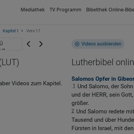
Mediathek
TV Programm
Bibelthek Online-Bibe
Kapitel 1
Vers 17
Videos ausblenden
 (LUT)
Lutherbibel onli
Salomos Opfer in Gibeo
aber Videos zum Kapitel.
1
Und Salomo, der Sohn 
und der HERR, sein Gott
größer.
2
Und Salomo redete mit 
Tausend und über Hundert
Fürsten in Israel, mit de