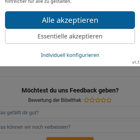
und an die Könige von 
Vertrag mit Hiram von T
18
Und Salomo gedacht
bauen und ein Haus für s
Die Bibel nach Martin Luthers Übersetz
Stuttgart
Möchtest du uns Feedback geben?
Bewertung der Bibelthek