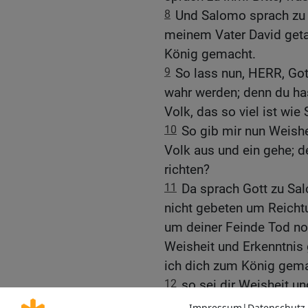
8
Und Salomo sprach zu 
meinem Vater David geta
König gemacht.
9
So lass nun, HERR, Got
wahr werden; denn du ha
Volk, das so viel ist wie
10
So gib mir nun Weishe
Volk aus und ein gehe; d
richten?
11
Da sprach Gott zu Sal
nicht gebeten um Reich
um deiner Feinde Tod n
Weisheit und Erkenntnis 
ich dich zum König gema
12
so sei dir Weisheit un
Reichtum, Gut und Ehre g