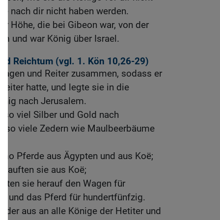
ie nach dir nicht haben werden.
r Höhe, die bei Gibeon war, von der
lem und war König über Israel.
nd Reichtum (vgl.
1. Kön 10,26-29
)
Wagen und Reiter zusammen, sodass er
ter hatte, und legte sie in die
nig nach Jerusalem.
 so viel Silber und Gold nach
d so viele Zedern wie Maulbeerbäume
mo Pferde aus Ägypten und aus Koë;
 kauften sie aus Koë;
chten sie herauf den Wagen für
e und das Pferd für hundertfünfzig.
ieder aus an alle Könige der Hetiter und