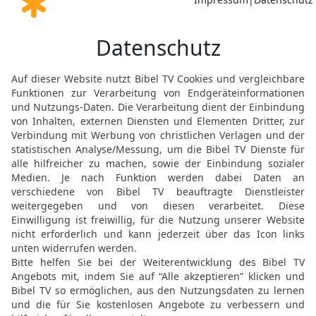
gehabt haben und auch d
13
So kam Salomo von de
Stiftshütte, nach Jerusa
Salomos Heeresmacht u
14
Und Salomo brachte 
1400 Wagen und 12000 Rei
Wagenstädte und zum Kö
15
Und der König brachte
Jerusalem wie Steine un
im Hügelland.
16
Und man brachte Salo
die Kaufleute des Königs
17
aus Ägypten aber bra
sechshundert Silberstück
Dann führten sie diese w