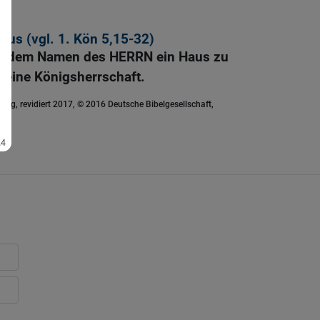
yrus (vgl.
1. Kön 5,15-32
)
e dem Namen des HERRN ein Haus zu
seine Königsherrschaft.
ung, revidiert 2017, © 2016 Deutsche Bibelgesellschaft,