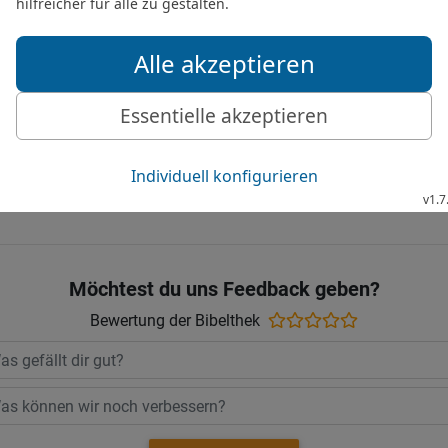
an die Könige von Aram.
Vertrag mit Hiram von T
18
Und Salomo gedacht
bauen und ein Haus für 
Die Bibel nach Martin Luthers Übersetz
Stuttgart
Möchtest du uns Feedback geben?
Bewertung der Bibelthek