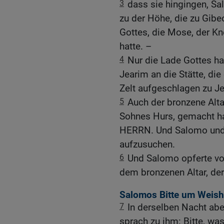
3
dass sie hingingen, S
zu der Höhe, die zu Gibeo
Gottes, die Mose, der K
hatte. –
4
Nur die Lade Gottes ha
Jearim an die Stätte, die e
Zelt aufgeschlagen zu J
5
Auch der bronzene Altar
Sohnes Hurs, gemacht ha
HERRN. Und Salomo und 
aufzusuchen.
6
Und Salomo opferte v
dem bronzenen Altar, der 
Salomos Bitte um Weishe
7
In derselben Nacht ab
sprach zu ihm: Bitte, was