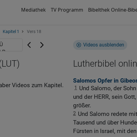
Mediathek
TV Programm
Bibelthek Online-Bibe
Kapitel 1
Vers 18
Videos ausblenden
 (LUT)
Lutherbibel onli
Salomos Opfer in Gibeo
aber Videos zum Kapitel.
1
Und Salomo, der Sohn 
und der HERR, sein Gott
größer.
2
Und Salomo redete mit 
Tausend und über Hundert
Fürsten in Israel, mit de