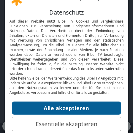
Gott und Bibel erklärt
Newsletter
Feiertage
Mobile App
Interviews
Kids App
Neuigkeiten
Smart TV
HbbTV
Bibelthek Online-Bibel
Nächster Gottesdienst
Bibel TV
Service
Über uns
Kontakt
Jobs
TV-Empfang
Presse
FAQ
Mediadaten
bibeltv.de:
Impressum
Datenschutz