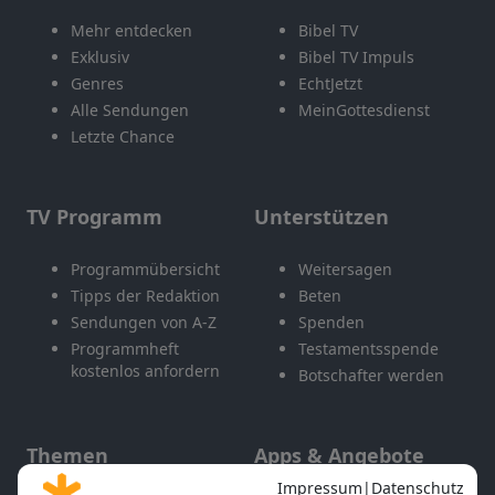
Mehr entdecken
Bibel TV
Exklusiv
Bibel TV Impuls
Genres
EchtJetzt
Alle Sendungen
MeinGottesdienst
Letzte Chance
TV Programm
Unterstützen
Programmübersicht
Weitersagen
Tipps der Redaktion
Beten
Sendungen von A-Z
Spenden
Programmheft
Testamentsspende
kostenlos anfordern
Botschafter werden
Themen
Apps & Angebote