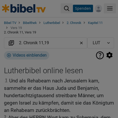
Spenden
Me
Bibel TV
Bibelthek
Lutherbibel
2. Chronik
Kapitel 11
Vers 19
2. Chronik 11, Vers 19
Videos einblenden
Lutherbibel online lesen
1
Und als Rehabeam nach Jerusalem kam,
sammelte er das Haus Juda und Benjamin,
hundertachtzigtausend streitbare Männer, um
gegen Israel zu kämpfen, damit sie das Königtum
an Rehabeam zurückbrächten.
2
Aber des HERRN Wort kam zu Schemaja, dem