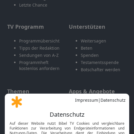
Letzte Chance
TV Programm
Unterstützen
Programmübersicht
Weitersagen
Tipps der Redaktion
Beten
Sendungen von A-Z
Spenden
Programmheft
Testamentsspende
kostenlos anfordern
Botschafter werden
Themen
Apps & Angebote
Gott und Bibel erklärt
Newsletter
Feiertage
Mobile App
Interviews
Kids App
Neuigkeiten
Smart TV