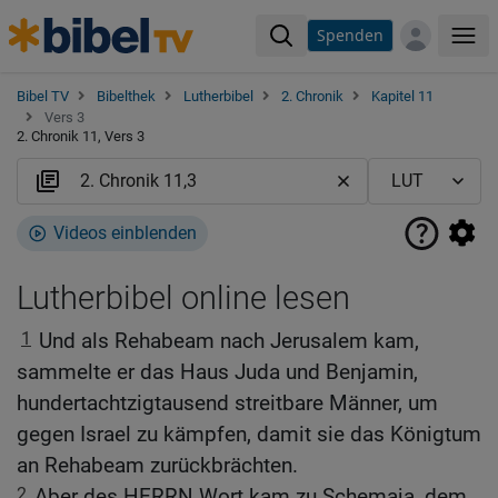
Spenden
Me
Bibel TV
Bibelthek
Lutherbibel
2. Chronik
Kapitel 11
Vers 3
2. Chronik 11, Vers 3
Videos einblenden
Lutherbibel online lesen
1
Und als Rehabeam nach Jerusalem kam,
sammelte er das Haus Juda und Benjamin,
hundertachtzigtausend streitbare Männer, um
gegen Israel zu kämpfen, damit sie das Königtum
an Rehabeam zurückbrächten.
2
Aber des HERRN Wort kam zu Schemaja, dem