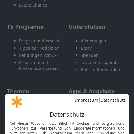
Letzte Chance
TV Programm
Unterstützen
Programmübersicht
Weitersagen
Tipps der Redaktion
Beten
Sendungen von A-Z
Spenden
Programmheft
Testamentsspende
kostenlos anfordern
Botschafter werden
Themen
Apps & Angebote
Gott und Bibel erklärt
Newsletter
Feiertage
Mobile App
Interviews
Kids App
Neuigkeiten
Smart TV