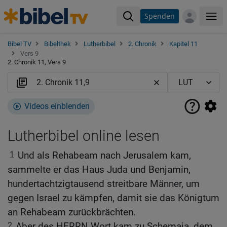
Spenden
Me
Bibel TV
Bibelthek
Lutherbibel
2. Chronik
Kapitel 11
Vers 9
2. Chronik 11, Vers 9
Videos einblenden
Lutherbibel online lesen
1
Und als Rehabeam nach Jerusalem kam,
sammelte er das Haus Juda und Benjamin,
hundertachtzigtausend streitbare Männer, um
gegen Israel zu kämpfen, damit sie das Königtum
an Rehabeam zurückbrächten.
2
Aber des HERRN Wort kam zu Schemaja, dem