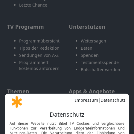
Letzte Chance
TV Programm
Unterstützen
Programmübersicht
Weitersagen
Tipps der Redaktion
Beten
Sendungen von A-Z
Spenden
Programmheft
Testamentsspende
kostenlos anfordern
Botschafter werden
Themen
Apps & Angebote
Gott und Bibel erklärt
Newsletter
Feiertage
Mobile App
Interviews
Kids App
Neuigkeiten
Smart TV