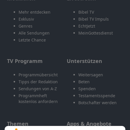
Mehr entdecken
Bibel TV
Exklusiv
Bibel TV Impuls
Genres
EchtJetzt
Alle Sendungen
MeinGottesdienst
Letzte Chance
TV Programm
Unterstützen
Programmübersicht
Weitersagen
Tipps der Redaktion
Beten
Sendungen von A-Z
Spenden
Programmheft
Testamentsspende
kostenlos anfordern
Botschafter werden
Themen
Apps & Angebote