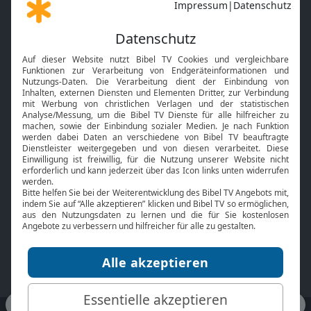
Gott und Bibel erklärt
Newsletter
Feiertage
Mobile App
Interviews
Kids App
Neuigkeiten
Smart TV
HbbTV
Bibelthek Online-Bibel
Nächster Gottesdienst
Bibel TV
Service
Über uns
Kontakt
Jobs
TV-Empfang
Presse
FAQ
Mediadaten