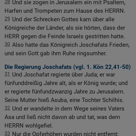
28
Und sie zogen in Jerusalem ein mit Psaltern,
Harfen und Trompeten zum Hause des HERRN.
29
Und der Schrecken Gottes kam über alle
Königreiche der Länder, als sie hörten, dass der
HERR gegen die Feinde Israels gestritten hatte.
30
Also hatte das Königreich Joschafats Frieden,
und sein Gott gab ihm Ruhe ringsumher.
Die Regierung Joschafats (vgl.
1. Kön 22,41-50
)
31
Und Joschafat regierte über Juda; er war
fünfunddreißig Jahre alt, als er König wurde; und
er regierte fünfundzwanzig Jahre zu Jerusalem.
Seine Mutter hieß Asuba, eine Tochter Schilhis.
32
Und er wandelte in dem Wege seines Vaters
Asa und ließ nicht davon ab und tat, was dem
HERRN wohlgefiel.
33
Nur die Opferhöhen wurden nicht entfernt;