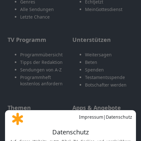
Genres
EchtJetzt
Alle Sendungen
MeinGottesdienst
Letzte Chance
TV Programm
Unterstützen
Programmübersicht
Weitersagen
Tipps der Redaktion
Beten
Sendungen von A-Z
Spenden
Programmheft
Testamentsspende
kostenlos anfordern
Botschafter werden
Themen
Apps & Angebote
Gott und Bibel erklärt
Newsletter
Feiertage
Mobile App
Interviews
Kids App