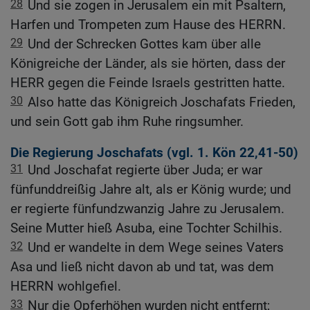
28
Und sie zogen in Jerusalem ein mit Psaltern,
Harfen und Trompeten zum Hause des HERRN.
29
Und der Schrecken Gottes kam über alle
Königreiche der Länder, als sie hörten, dass der
HERR gegen die Feinde Israels gestritten hatte.
30
Also hatte das Königreich Joschafats Frieden,
und sein Gott gab ihm Ruhe ringsumher.
Die Regierung Joschafats (vgl.
1. Kön 22,41-50
)
31
Und Joschafat regierte über Juda; er war
fünfunddreißig Jahre alt, als er König wurde; und
er regierte fünfundzwanzig Jahre zu Jerusalem.
Seine Mutter hieß Asuba, eine Tochter Schilhis.
32
Und er wandelte in dem Wege seines Vaters
Asa und ließ nicht davon ab und tat, was dem
HERRN wohlgefiel.
33
Nur die Opferhöhen wurden nicht entfernt;