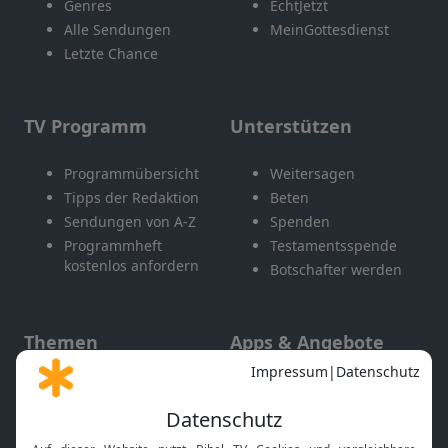
Genres
EchtJetzt
Alle Sendungen
MeinGottesdienst
Letzte Chance
TV Programm
Unterstützen
Programmübersicht
Weitersagen
Tipps der Redaktion
Beten
Sendungen von A-Z
Spenden
Programmheft
Testamentsspende
kostenlos anfordern
Botschafter werden
Themen
Apps & Angebote
Gott und Bibel erklärt
Newsletter
Feiertage
Mobile App
Interviews
Kids App