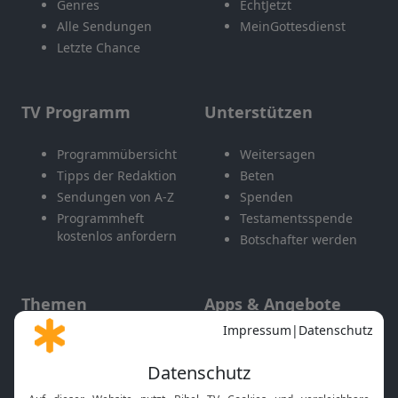
Genres
EchtJetzt
Alle Sendungen
MeinGottesdienst
Letzte Chance
TV Programm
Unterstützen
Programmübersicht
Weitersagen
Tipps der Redaktion
Beten
Sendungen von A-Z
Spenden
Programmheft
Testamentsspende
kostenlos anfordern
Botschafter werden
Themen
Apps & Angebote
Gott und Bibel erklärt
Newsletter
Feiertage
Mobile App
Interviews
Kids App