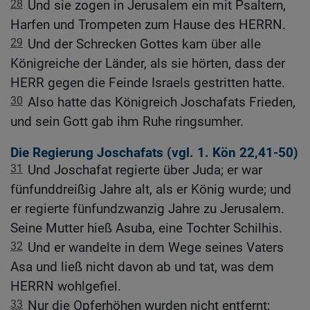
28
Und sie zogen in Jerusalem ein mit Psaltern,
Harfen und Trompeten zum Hause des HERRN.
29
Und der Schrecken Gottes kam über alle
Königreiche der Länder, als sie hörten, dass der
HERR gegen die Feinde Israels gestritten hatte.
30
Also hatte das Königreich Joschafats Frieden,
und sein Gott gab ihm Ruhe ringsumher.
Die Regierung Joschafats (vgl.
1. Kön 22,41-50
)
31
Und Joschafat regierte über Juda; er war
fünfunddreißig Jahre alt, als er König wurde; und
er regierte fünfundzwanzig Jahre zu Jerusalem.
Seine Mutter hieß Asuba, eine Tochter Schilhis.
32
Und er wandelte in dem Wege seines Vaters
Asa und ließ nicht davon ab und tat, was dem
HERRN wohlgefiel.
33
Nur die Opferhöhen wurden nicht entfernt;