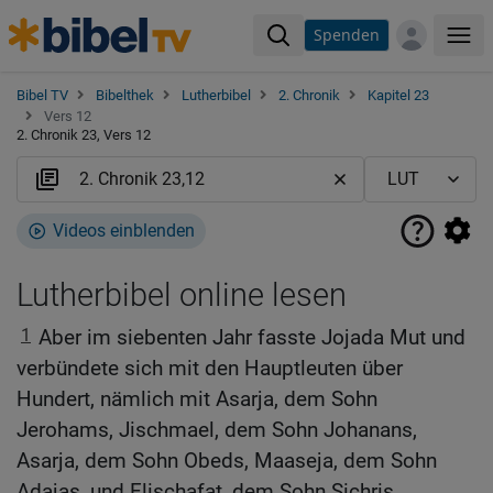
Spenden
Me
Bibel TV
Bibelthek
Lutherbibel
2. Chronik
Kapitel 23
Vers 12
2. Chronik 23, Vers 12
Videos einblenden
Lutherbibel online lesen
1
Aber im siebenten Jahr fasste Jojada Mut und
verbündete sich mit den Hauptleuten über
Hundert, nämlich mit Asarja, dem Sohn
Jerohams, Jischmael, dem Sohn Johanans,
Asarja, dem Sohn Obeds, Maaseja, dem Sohn
Adajas, und Elischafat, dem Sohn Sichris.