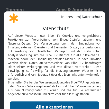
Themen
Apps & Angebote
Gott und Bibel erklärt
Newsletter
Feiertage
Mobile App
Interviews
Kids App
Neuigkeiten
Smart TV
HbbTV
Bibelthek Online-Bibel
Nächster Gottesdienst
Bibel TV
Service
Über uns
Kontakt
Jobs
TV-Empfang
Presse
FAQ
Mediadaten