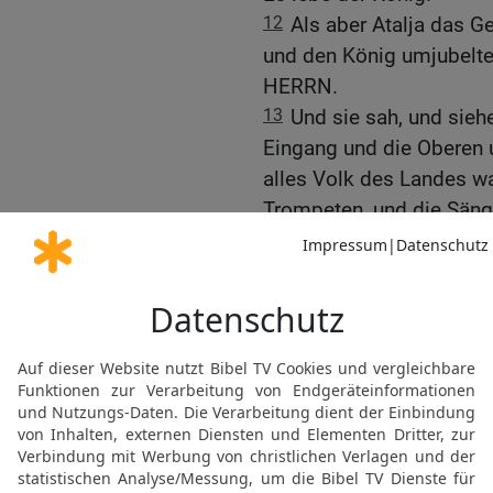
12
Als aber Atalja das Ge
und den König umjubelte
HERRN.
13
Und sie sah, und siehe
Eingang und die Oberen 
alles Volk des Landes wa
Trompeten, und die Sänge
und gaben das Zeichen zu
und rief: Aufruhr, Aufruhr!
14
Aber der Priester Jo
Hundert, die über das H
den Reihen hinaus, und w
dem Schwert töten! Denn
sollte sie nicht töten 
15
Und sie legten die Hä
des Rosstors kam am Hau