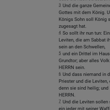
3
Und die ganze Gemein
Gottes mit dem König. U
Königs Sohn soll König 
zugesagt hat.
4
So sollt ihr nun tun: Ei
Leviten, die am Sabbat ih
sein an den Schwellen,
5
und ein Drittel im Hau
Grundtor; aber alles Vol
HERRN sein.
6
Und dass niemand in 
Priester und die Leviten, 
denn sie sind heilig; un
HERRN.
7
Und die Leviten sollen
ein jeder mit seiner Waf