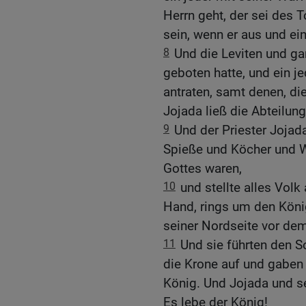
Herrn geht, der sei des 
sein, wenn er aus und ein
8
Und die Leviten und ga
geboten hatte, und ein j
antraten, samt denen, di
Jojada ließ die Abteilun
9
Und der Priester Jojad
Spieße und Köcher und W
Gottes waren,
10
und stellte alles Volk
Hand, rings um den Köni
seiner Nordseite vor de
11
Und sie führten den 
die Krone auf und gaben
König. Und Jojada und s
Es lebe der König!