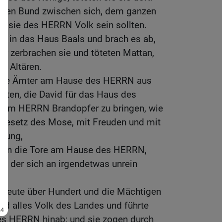
inen Bund zwischen sich, dem ganzen
s sie des HERRN Volk sein sollten.
k in das Haus Baals und brach es ab,
der zerbrachen sie und töteten Mattan,
en Altären.
e die Ämter am Hause des HERRN aus
viten, die David für das Haus des
 dem HERRN Brandopfer zu bringen, wie
 Gesetz des Mose, mit Freuden und mit
isung,
er an die Tore am Hause des HERRN,
, der sich an irgendetwas unrein
tleute über Hundert und die Mächtigen
nd alles Volk des Landes und führte
s HERRN hinab; und sie zogen durch