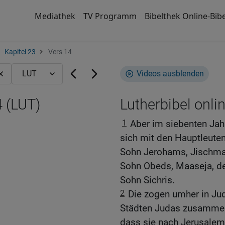
Mediathek
TV Programm
Bibelthek Online-Bibe
Kapitel 23
Vers 14
Videos ausblenden
4 (LUT)
Lutherbibel onli
1
Aber im siebenten Jah
sich mit den Hauptleuten
Sohn Jerohams, Jischma
Sohn Obeds, Maaseja, de
Sohn Sichris.
2
Die zogen umher in Jud
Städten Judas zusammen 
dass sie nach Jerusale