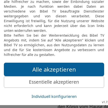
16
Und Jojada schloss e
Volk und dem König, das
17
Da ging das ganze Vol
und seine Altäre und Bil
den Priester Baals, vor d
18
Und Jojada bestellt
den Priestern und den Le
HERRN verordnet hatte,
es geschrieben steht im
Liedern, nach Davids We
19
und er stellte Torhüt
dass niemand hineinkäme
gemacht hatte.
20
Und er nahm die Haup
und die Herren im Volk u
den König vom Hause de