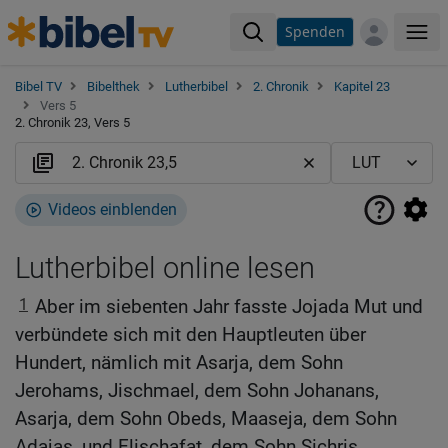
Spenden
Me
Bibel TV
Bibelthek
Lutherbibel
2. Chronik
Kapitel 23
Vers 5
2. Chronik 23, Vers 5
Videos einblenden
Lutherbibel online lesen
1
Aber im siebenten Jahr fasste Jojada Mut und
verbündete sich mit den Hauptleuten über
Hundert, nämlich mit Asarja, dem Sohn
Jerohams, Jischmael, dem Sohn Johanans,
Asarja, dem Sohn Obeds, Maaseja, dem Sohn
Adajas, und Elischafat, dem Sohn Sichris.