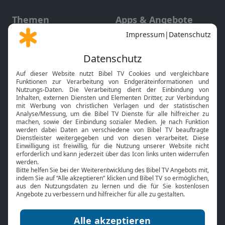
Themen
Apps & Angebote
Gott und Bibel erklärt
Newsletter
Feiertage
Mobile App
Interviews
Kids App
Neuigkeiten
Smart TV
HbbTV
Bibelthek Online-Bibel
Nächster Gottesdienst
Bibel TV
Service
Über uns
Kontakt
Jobs
TV-Empfang
Presse
FAQ
Mediadaten