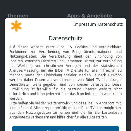
Themen
Apps & Angebote
Gott und Bibel erklärt
Newsletter
Feiertage
Mobile App
Interviews
Kids App
Neuigkeiten
Smart TV
HbbTV
Bibelthek Online-Bibel
Nächster Gottesdienst
Bibel TV
Service
Über uns
Kontakt
Jobs
TV-Empfang
Presse
FAQ
Mediadaten