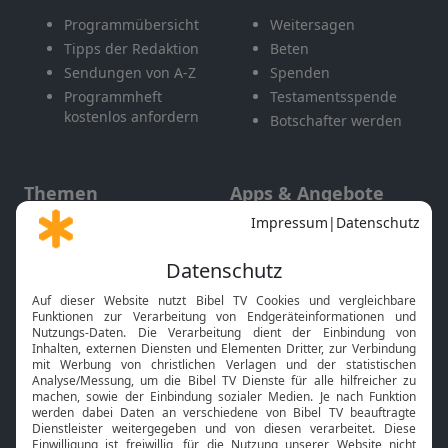
Programmübersicht
Weitersagen
Tipps der Redaktion
Beten
Sendungen von A-Z
Spenden
Programmheft
Testamentsspende
kostenlos anfordern
Botschafter werden
Themen
Apps & Angebote
Gott und Bibel erklärt
Newsletter
Feiertage
Mobile App
Interviews
Kids App
Neuigkeiten
Smart TV
HbbTV
Bibelthek Online-Bibel
Nächster Gottesdienst