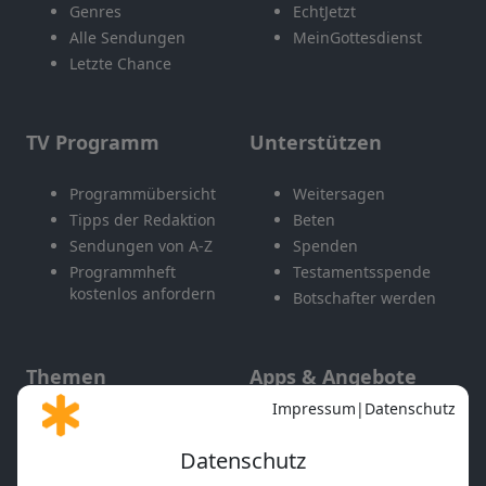
Genres
EchtJetzt
Alle Sendungen
MeinGottesdienst
Letzte Chance
TV Programm
Unterstützen
Programmübersicht
Weitersagen
Tipps der Redaktion
Beten
Sendungen von A-Z
Spenden
Programmheft
Testamentsspende
kostenlos anfordern
Botschafter werden
Themen
Apps & Angebote
Gott und Bibel erklärt
Newsletter
Feiertage
Mobile App
Interviews
Kids App