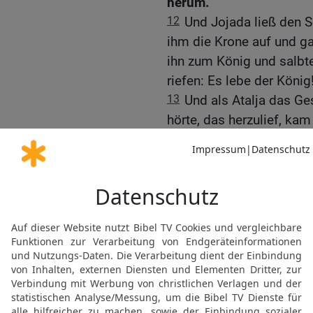
herum.
12
Und Jojada ließ den S
ihm die Krone auf und g
ihn zum König und salbte
riefen: Es lebe der König
13
Und als Atalja das G
hörte, das herzulief, k
14
und sah, und siehe, d
Brauch war, und die Hau
König. Und alles Volk de
Trompeten. Atalja aber zer
Aufruhr!
15
Aber der Priester Joj
Hundert, die über das He
Führt sie zwischen den Re
sterbe durchs Schwert! De