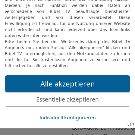
nicht im Hause des HER
16
Und sie legten die Hä
wo die Rosse zum Hause
getötet.
17
Und Jojada schloss 
dem König und dem Volk
sollten; desgleichen au
18
Da ging alles Volk de
brachen seine Altäre ab 
ganz und gar und erschlu
Altären. Der Priester Jo
des HERRN
19
und nahm die Hauptle
Leibwache und alles Vol
hinab vom Hause des HE
Leibwache zum Hause des