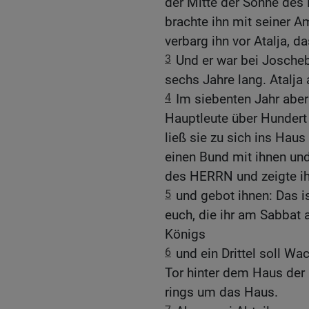
der Mitte der Söhne des 
brachte ihn mit seiner 
verbarg ihn vor Atalja, d
3
Und er war bei Josch
sechs Jahre lang. Atalja
4
Im siebenten Jahr abe
Hauptleute über Hundert
ließ sie zu sich ins H
einen Bund mit ihnen un
des HERRN und zeigte i
5
und gebot ihnen: Das ist
euch, die ihr am Sabbat 
Königs
6
und ein Drittel soll Wa
Tor hinter dem Haus der 
rings um das Haus.