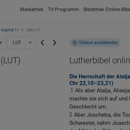
Mediathek
TV Programm
Bibelthek Online-Bibe
Kapitel 11
Vers 11
Videos ausblenden
 (LUT)
Lutherbibel onli
Die Herrschaft der Atal
Chr 22,10
–23,21)
1
Als aber Atalja, Ahasja
machte sie sich auf und 
Geschlecht um.
2
Aber Joscheba, die To
Schwester, nahm Joasch,