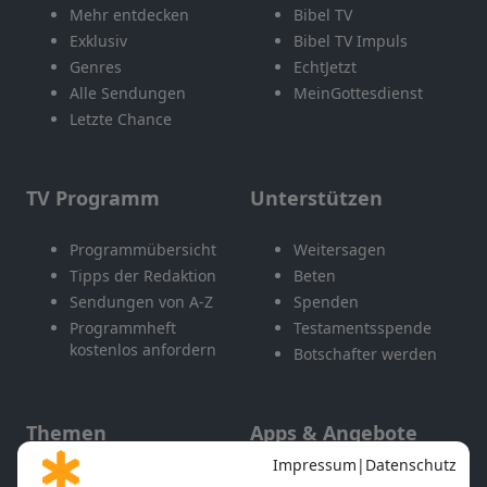
Mehr entdecken
Bibel TV
Exklusiv
Bibel TV Impuls
Genres
EchtJetzt
Alle Sendungen
MeinGottesdienst
Letzte Chance
TV Programm
Unterstützen
Programmübersicht
Weitersagen
Tipps der Redaktion
Beten
Sendungen von A-Z
Spenden
Programmheft
Testamentsspende
kostenlos anfordern
Botschafter werden
Themen
Apps & Angebote
Gott und Bibel erklärt
Newsletter