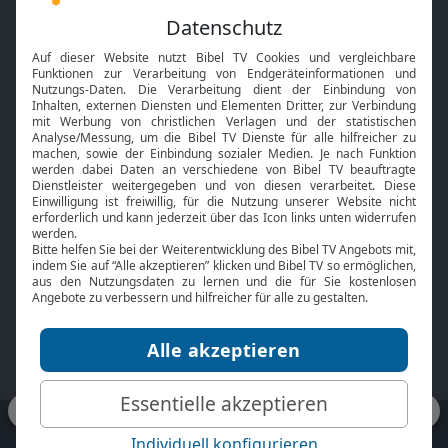
Feiertage
Mobile App
Interviews
Kids App
Neuigkeiten
Smart TV
HbbTV
Bibelthek Online-Bibel
Nächster Gottesdienst
Bibel TV
Service
Über uns
Kontakt
Jobs
TV-Empfang
Presse
FAQ
Mediadaten
bibeltv.de:
Impressum
Datenschutz
Nutzungsbedingungen
Fakten Bibel TV App