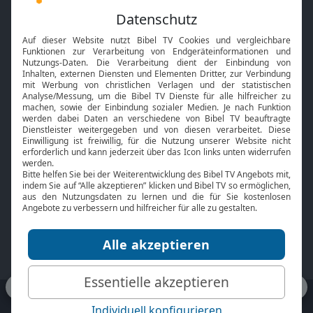
Feiertage
Mobile App
Interviews
Kids App
Neuigkeiten
Smart TV
HbbTV
Bibelthek Online-Bibel
Nächster Gottesdienst
Bibel TV
Service
Über uns
Kontakt
Jobs
TV-Empfang
Presse
FAQ
Mediadaten
bibeltv.de:
Impressum
Datenschutz
Nutzungsbedingungen
Fakten Bibel TV App