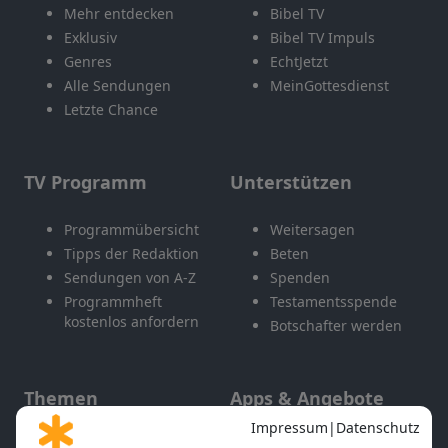
Mehr entdecken
Bibel TV
Exklusiv
Bibel TV Impuls
Genres
EchtJetzt
Alle Sendungen
MeinGottesdienst
Letzte Chance
TV Programm
Unterstützen
Programmübersicht
Weitersagen
Tipps der Redaktion
Beten
Sendungen von A-Z
Spenden
Programmheft
Testamentsspende
kostenlos anfordern
Botschafter werden
Themen
Apps & Angebote
Gott und Bibel erklärt
Newsletter