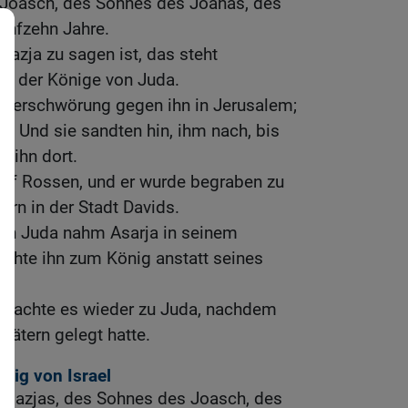
 Joasch, des Sohnes des Joahas, des
fünfzehn Jahre.
azja zu sagen ist, das steht
ik der Könige von Juda.
 Verschwörung gegen ihn in Jerusalem;
h. Und sie sandten hin, ihm nach, bis
n ihn dort.
auf Rossen, und er wurde begraben zu
ern in der Stadt Davids.
on Juda nahm Asarja in seinem
chte ihn zum König anstatt seines
 brachte es wieder zu Juda, nachdem
Vätern gelegt hatte.
nig von Israel
Amazjas, des Sohnes des Joasch, des