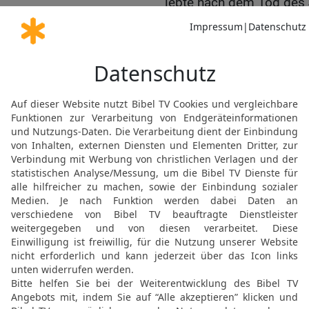
lebte nach dem Tod des
Königs von Israel, noch 
18
Was aber mehr von Am
geschrieben in der Chron
19
Und sie machten eine
er aber floh nach Lachisc
nach Lachisch und tötete
20
Und sie brachten ihn 
Jerusalem bei seinen Vät
21
Und das ganze Volk v
sechzehnten Jahr und ma
Vaters Amazja.
22
Er baute Elat aus und
der König sich zu seinen 
Jerobeam der Zweite, Kö
23
Im fünfzehnten Jahr 