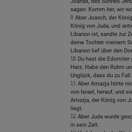
Joahas, des Sohnes Jehu
sagen: Komm her, wir wo
9
Aber Joasch, der König
König von Juda, und antw
Libanon ist, sandte zur Z
deine Tochter meinem So
Libanon lief über den Dor
10
Du hast die Edomiter 
Herz. Habe den Ruhm un
Unglück, dass du zu Fal
11
Aber Amazja hörte nic
von Israel, herauf, und s
Amazja, der König von J
liegt.
12
Aber Juda wurde gesch
in sein Zelt.