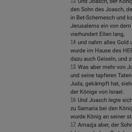
13
Und Joasch, der Köni
den Sohn des Joasch, de
in Bet-Schemesch und k
Jerusalems ein von dem 
vierhundert Ellen lang,
14
und nahm alles Gold u
wurde im Hause des HER
dazu auch Geiseln, und 
15
Was aber mehr von Joa
und seine tapferen Tate
Juda, gekämpft hat, sieh
der Könige von Israel.
16
Und Joasch legte sic
zu Samaria bei den Köni
wurde König an seiner sta
17
Amazja aber, der Soh