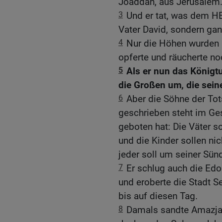
Joaddan, aus Jerusalem
3
Und er tat, was dem HE
Vater David, sondern gan
4
Nur die Höhen wurden n
opferte und räucherte n
5
Als er nun das Königtu
die Großen um, die sein
6
Aber die Söhne der Tots
geschrieben steht im G
geboten hat: Die Väter so
und die Kinder sollen nic
jeder soll um seiner Sünd
7
Er schlug auch die Edo
und eroberte die Stadt S
bis auf diesen Tag.
8
Damals sandte Amazja