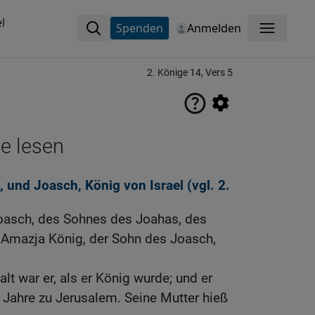
l
Spenden
Anmelden
Menü
2. Könige 14, Vers 5
ne lesen
 und Joasch, König von Israel (vgl.
2.
oasch, des Sohnes des Joahas, des
e Amazja König, der Sohn des Joasch,
t war er, als er König wurde; und er
 Jahre zu Jerusalem. Seine Mutter hieß