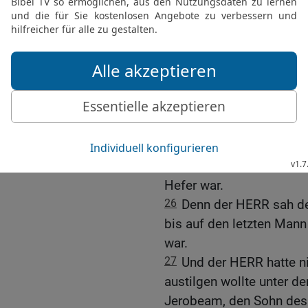
Königs von Juda, wurde 
über Israel und regierte 
24
Und er tat, was dem H
allen Sünden Jerobeams,
sündigen machte.
25
Er stellte wieder her 
Hamat geht, bis an das 
HERRN, des Gottes Israel
Knecht Jona, den Sohn Am
Hefer war.
26
Denn der HERR sah de
bis auf den letzten Mann 
war.
27
Und der HERR hatte n
austilgen wollte unter d
Jerobeam, den Sohn des