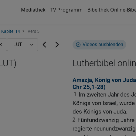
Mediathek
TV Programm
Bibelthek Online-Bibe
Kapitel 14
Vers 5
Videos ausblenden
(LUT)
Lutherbibel onli
Amazja, König von Juda,
Chr 25,1-28
)
1
Im zweiten Jahr des J
Königs von Israel, wurd
des Königs von Juda.
2
Fünfundzwanzig Jahre al
regierte neunundzwanzig