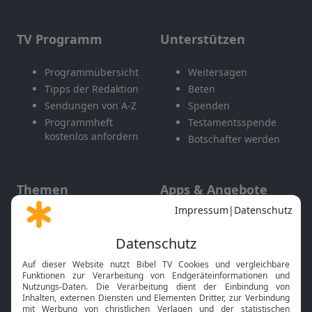
TV Programm
Unterstützen
Programmübersicht
Weitersagen
Tipps der Redaktion
Beten
Sendungen von A-Z
Spenden
Programmheft
Testamentsspende
kostenlos anfordern
Botschafter werden
Themen
Apps & Angebote
Gott und Bibel erklärt
Newsletter
Feiertage
Mobile App
Interviews
Kids App
Neuigkeiten
Smart TV
HbbTV
Bibelthek Online-Bibel