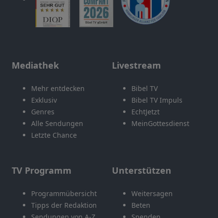
Mediathek
Livestream
Mehr entdecken
Bibel TV
Exklusiv
Bibel TV Impuls
Genres
EchtJetzt
Alle Sendungen
MeinGottesdienst
Letzte Chance
TV Programm
Unterstützen
Programmübersicht
Weitersagen
Tipps der Redaktion
Beten
Sendungen von A-Z
Spenden