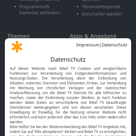
Programmheft
Testamentsspende
kostenlos anfordern
Botschafter werden
Themen
Apps & Angebote
Gott und Bibel erklärt
Newsletter
Feiertage
Mobile App
Interviews
Kids App
Neuigkeiten
Smart TV
HbbTV
Bibelthek Online-Bibel
Nächster Gottesdienst
Bibel TV
Service
Über uns
Kontakt